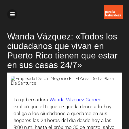
Wanda Vázquez: «Todos los
ciudadanos que vivan en
Puerto Rico tienen que estar
en sus casas 24/7»
La gobernadora
Wanda Vázquez Garced
explicó que el toque de queda decretado hoy
obliga a los ciudadanos a quedarse en sus
hogares las 24 horas del día desde hoy a las
9:00 p.m. hasta el próximo 30 de marzo, salvo