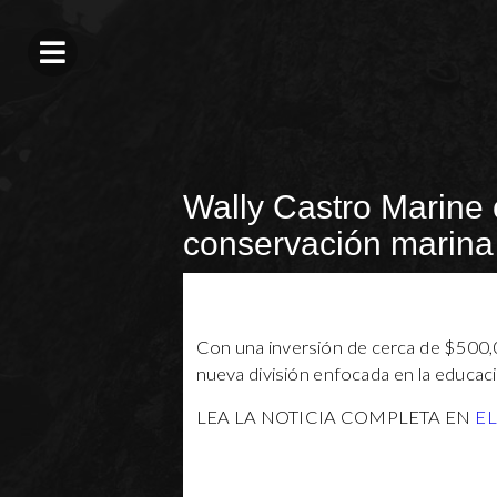
Wally Castro Marine 
conservación marina
Con una inversión de cerca de $500,
nueva división enfocada en la educaci
LEA LA NOTICIA COMPLETA EN
E