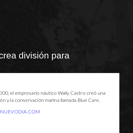
crea división para
000, el empresario náutico Wally Castro creó una
ón y la conservación marina llamada Blue Care.
LNUEVODIA.COM