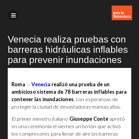
Venecia realiza pruebas con
barreras hidráulicas inflables
para prevenir inundaciones
Roma
—
Venecia
realizó una prueba de un
ambicioso sistema de 78 barreras inflables para
contener las inundaciones
, con esperanzas de
proteger la ciudad de devastadoras mareas altas.
El primer ministro italiano
Giuseppe Conte
apretó
en una ceremonia el viernes un botón que activó
los compresores para llenar de aire las barreras