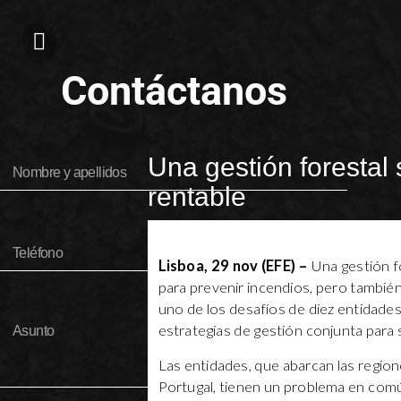
Contáctanos
Una gestión forestal
rentable
Lisboa, 29 nov (EFE) –
Una gestión f
para prevenir incendios, pero tambié
uno de los desafíos de diez entidade
estrategias de gestión conjunta para s
Las entidades, que abarcan las region
Portugal, tienen un problema en comú