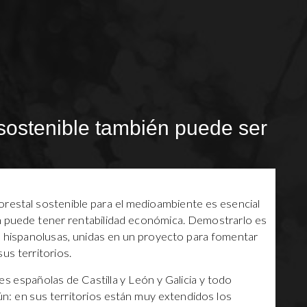
 sostenible también puede ser
orestal sostenible para el medioambiente es esencial
n puede tener rentabilidad económica. Demostrarlo es
s hispanolusas, unidas en un proyecto para fomentar
us territorios.
es españolas de Castilla y León y Galicia y todo
n: en sus territorios están muy extendidos los