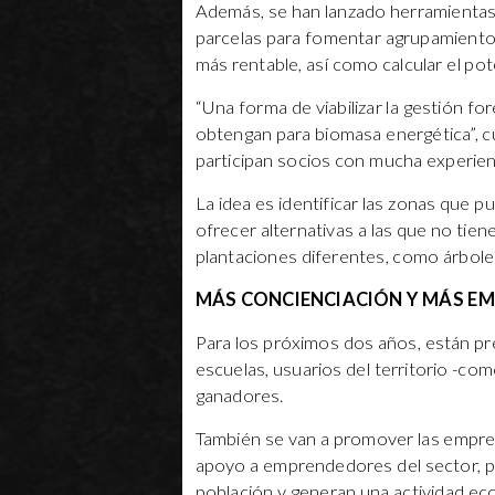
Además, se han lanzado herramientas 
parcelas para fomentar agrupamiento
más rentable, así como calcular el pot
“Una forma de viabilizar la gestión f
obtengan para biomasa energética”, c
participan socios con mucha experienc
La idea es identificar las zonas que 
ofrecer alternativas a las que no tie
plantaciones diferentes, como árboles
MÁS CONCIENCIACIÓN Y MÁS E
Para los próximos dos años, están pre
escuelas, usuarios del territorio -com
ganadores.
También se van a promover las empre
apoyo a emprendedores del sector, pa
población y generan una actividad ec