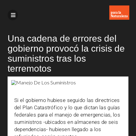
Una cadena de errores del
gobierno provocó la crisis de
suministros tras los
terremotos
Si el gobierno hubiese seguido las directrices
del Plan Catastrófico y lo que dictan las guías
federales para el manejo de emergencias, los
suministros -ubicados en almacenes de seis
dependencias- hubiesen llegado a los