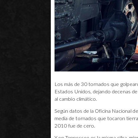
Los más de 30 tornados que golpearo
Estados Unidos, dejando decenas de
al cambio climático.
Según datos de la Oficina Nacional d
media de tornados que tocaron tierr
2010 fue de cero.
Y en Tennessee es la misma cifra, mie