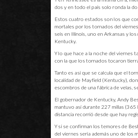
dos y en todo el país solo ronda la d
Estos cuatro estados son los que conc
mortales por los tornados del viern
seis en Illinois, uno en Arkansas y l
Kentucky.
Y lo que hace a la noche del viernes ta
con la que los tornados tocaron tierr
Tanto es así que se calcula que el tor
localidad de Mayfield (Kentucky), do
escombros de una fábrica de velas, s
El gobernador de Kentucky, Andy Besh
mantuvo así durante 227 millas (365 k
distancia recorrió desde que hay reg
Y si se confirman los temores de Beshe
del viernes sería además uno de los m