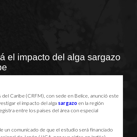
rá el impacto del alga sargazo
be
 del Caribe (CRFM), con sede en Belice, anunció este
vestigar el impacto del alga
sargazo
en la región
istra entre los países del área con especial
 de un comunicado de que el estudio será financiado