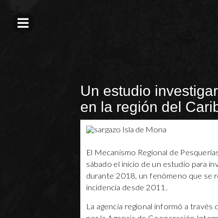
Un estudio investiga
en la región del Cari
El Mecanismo Regional de Pesquerías
sábado el inicio de un estudio para in
durante 2018, un fenómeno que se reg
incidencia desde 2011.
La agencia regional informó a través