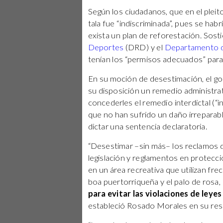
Según los ciudadanos, que en el pleit
tala fue “indiscriminada”, pues se ha
exista un plan de reforestación. Sost
Deportes
(DRD) y el
Departamento d
tenían los “permisos adecuados” para 
En su moción de desestimación, el go
su disposición un remedio administrati
concederles el remedio interdictal (“in
que no han sufrido un daño irrepara
dictar una sentencia declaratoria.
“Desestimar –sin más– los reclamos 
legislación y reglamentos en protecc
en un área recreativa que utilizan fr
boa puertorriqueña y el palo de rosa,
para evitar las violaciones de leye
estableció Rosado Morales en su res