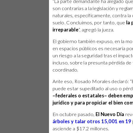
“La parte demandante ha alegado que
son contrarias a la legislación y regl
naturales, específicamente, contra la
suelo. Concluimos, por tanto, que
la
irreparable
”, agregó la jueza.
El gobierno también expuso, en la moc
en espacios públicos es necesaria 
un riesgo a la seguridad tras el impa
incluso, sobre la presunta pérdida de 
coordinado.
Ante eso, Rosado Morales declaró: “E
puede estar supeditado al uso o pérdi
–federales o estatales– deben emp
jurídico y para propiciar el bien co
En octubre pasado,
El Nuevo Día
rev
árboles y talar otros 15,001 en 19
asciende a $17.2 millones.