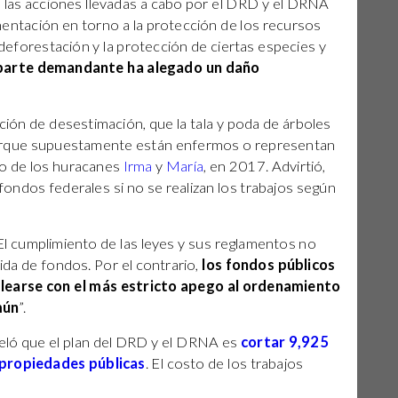
 las acciones llevadas a cabo por el DRD y el DRNA
amentación en torno a la protección de los recursos
 deforestación y la protección de ciertas especies y
 parte demandante ha alegado un daño
ión de desestimación, que la tala y poda de árboles
porque supuestamente están enfermos o representan
cto de los huracanes
Irma
y
María
, en 2017. Advirtió,
fondos federales si no se realizan los trabajos según
l cumplimiento de las leyes y sus reglamentos no
da de fondos. Por el contrario,
los fondos públicos
learse con el más estricto apego al ordenamiento
mún
”.
eló que el plan del DRD y el DRNA es
cortar 9,925
 propiedades públicas
. El costo de los trabajos