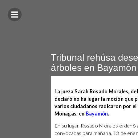
Tribunal rehúsa deses
árboles en Bayamón
La jueza Sarah Rosado Morales, de
declaró no ha lugar la moción que 
varios ciudadanos radicaron por el
Monagas, en
Bayamón
.
En su lugar, Rosado Morales ordenó 
convocadas para mañana, 13 de enero,