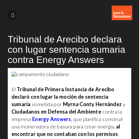
Tribunal de Arecibo declara
con lugar sentencia sumaria
contra Energy Answers
El
Tribunal de Primera Instancia de Arecibo
declaró con lugar la moción de sentencia
sumaria
sometida por
Myrna Conty Hernández
y
Ciudadanos en Defensa del Ambiente
contra la
empresa
Energy Answers
, que planifica construir
una incineradora de basura para crear energía,
al
encontrar que no contaban con los permisos