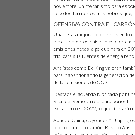
noviembre, un mecanismo para espole
aquellos territorios más pobres que, 
OFENSIVA CONTRA EL CARBÓ
Una de las mejoras concretas en lo qu
India, uno de los países más contami
emisiones netas, algo que hará en 207
triplicará sus fuentes de energía ren
Analistas como Ed King valoran tambi
para ir abandonando la generación de
de las emisiones de CO2.
Destaca el acuerdo rubricado por un
Rica o el Reino Unido, para poner fin a
extranjero en 2022, lo que liberará 
Aunque China, cuyo líder Xi Jinping e
-como tampoco Japón, Rusia o Austral
más en plantas de carbón fuera de sus