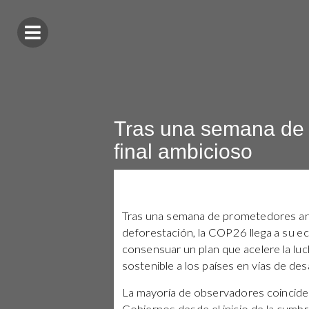
Tras una semana de 
final ambicioso
Tras una semana de prometedores anu
deforestación, la COP26 llega a su ecu
consensuar un plan que acelere la luc
sostenible a los países en vías de desa
La mayoría de observadores coincide