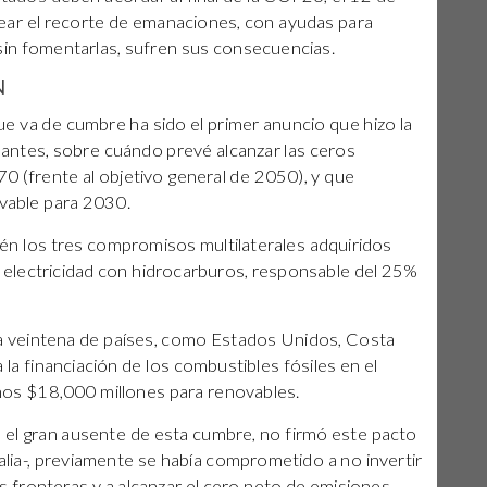
ar el recorte de emanaciones, con ayudas para
sin fomentarlas, sufren sus consecuencias.
N
e va de cumbre ha sido el primer anuncio que hizo la
nantes, sobre cuándo prevé alcanzar las ceros
0 (frente al objetivo general de 2050), y que
ovable para 2030.
én los tres compromisos multilaterales adquiridos
 electricidad con hidrocarburos, responsable del 25%
a veintena de países, como Estados Unidos, Costa
 la financiación de los combustibles fósiles en el
unos $18,000 millones para renovables.
s el gran ausente de esta cumbre, no firmó este pacto
ia-, previamente se había comprometido a no invertir
 fronteras y a alcanzar el cero neto de emisiones