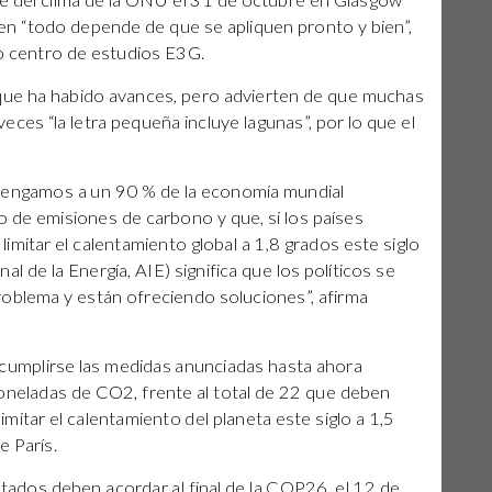
re del clima de la ONU el 31 de octubre en Glasgow
bien “todo depende de que se apliquen pronto y bien”,
so centro de estudios E3G.
 ha habido avances, pero advierten de que muchas
 veces “la letra pequeña incluye lagunas”, por lo que el
 tengamos a un 90 % de la economía mundial
 de emisiones de carbono y que, si los países
itar el calentamiento global a 1,8 grados este siglo
l de la Energía, AIE) significa que los políticos se
roblema y están ofreciendo soluciones”, afirma
cumplirse las medidas anunciadas hasta ahora
toneladas de CO2, frente al total de 22 que deben
imitar el calentamiento del planeta este siglo a 1,5
e París.
tados deben acordar al final de la COP26, el 12 de