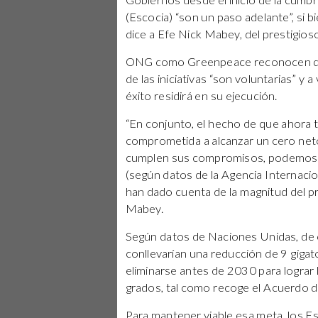
Gobiernos desde el inicio de la cumb
(Escocia) “son un paso adelante”, si 
dice a Efe Nick Mabey, del prestigio
ONG como Greenpeace reconocen que
de las iniciativas “son voluntarias” y a
éxito residirá en su ejecución.
“En conjunto, el hecho de que ahora
comprometida a alcanzar un cero neto
cumplen sus compromisos, podemos lim
(según datos de la Agencia Internaciona
han dado cuenta de la magnitud del p
Mabey.
Según datos de Naciones Unidas, de 
conllevarían una reducción de 9 giga
eliminarse antes de 2030 para lograr l
grados, tal como recoge el Acuerdo d
Para mantener viable esa meta, los Es