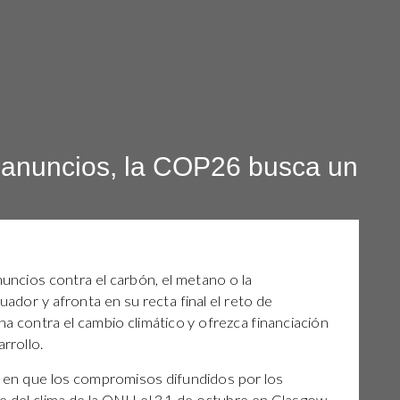
anuncios, la COP26 busca un
ncios contra el carbón, el metano o la
ador y afronta en su recta final el reto de
ha contra el cambio climático y ofrezca financiación
rrollo.
 en que los compromisos difundidos por los