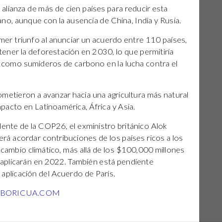
alianza de más de cien países para reducir esta
o, aunque con la ausencia de China, India y Rusia.
er triunfo al anunciar un acuerdo entre 110 países,
etener la deforestación en 2030, lo que permitiría
s como sumideros de carbono en la lucha contra el
etieron a avanzar hacia una agricultura más natural
mpacto en Latinoamérica, África y Asia.
dente de la COP26, el exministro británico Alok
erá acordar contribuciones de los países ricos a los
cambio climático, más allá de los $100,000 millones
aplicarán en 2022. También está pendiente
a aplicación del Acuerdo de París.
YBORICUA.COM