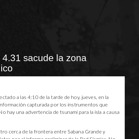
 4.31 sacude la zona
ico
tado a las 4:10 de la tarde de hoy, jueves, en la
 información capturada por los instrumentos que
No hay una advertencia de tsunami para la isla a causa
ntro cerca de la frontera entre Sabana Grande y