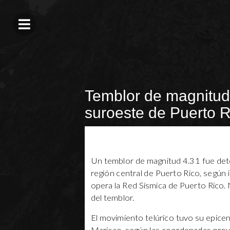
Temblor de magnitud
suroeste de Puerto R
Un temblor de magnitud 4.31 fue detec
región central de Puerto Rico, según
opera la Red Sísmica de Puerto Rico. 
del temblor.
El movimiento telúrico tuvo su epice