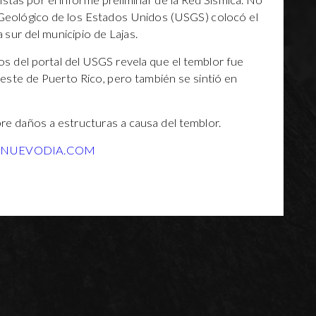
tas por el informe preliminar de la Red Sísmica. No
o Geológico de los Estados Unidos (USGS) colocó el
 sur del municipio de Lajas.
os del portal del USGS revela que el temblor fue
este de Puerto Rico, pero también se sintió en
 daños a estructuras a causa del temblor.
LNUEVODIA.COM