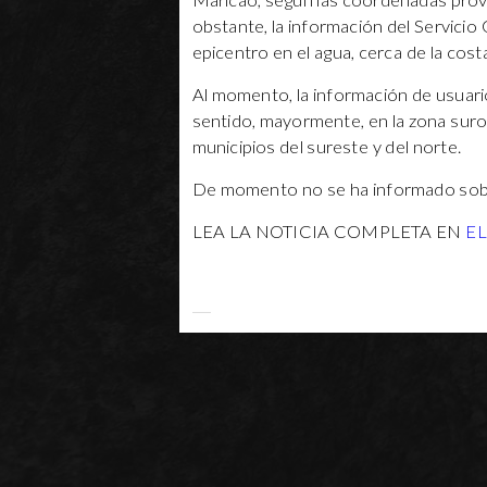
Maricao, según las coordenadas provis
obstante, la información del Servici
epicentro en el agua, cerca de la costa
Al momento, la información de usuari
sentido, mayormente, en la zona suro
municipios del sureste y del norte.
De momento no se ha informado sobre
LEA LA NOTICIA COMPLETA EN
E