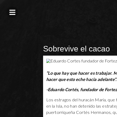
Sobrevive el cacao
“Lo que hay que hacer es trabajar. M
hacer que esto eche hacia adelante”.
-Eduardo Cortés, fundador de Forte
Los estragos del huracán María, que
en la Isla, no han detenido las estrat
puertorriqueña Cortés Hermanos, qu