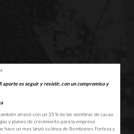
i aporte es seguir y resistir, con un compromiso y
za
 también arrasó con un 35% de las siembras de cacao
egias y planes de crecimiento para la empresa
e hace un mes lanzó su línea de Bombones Forteza y