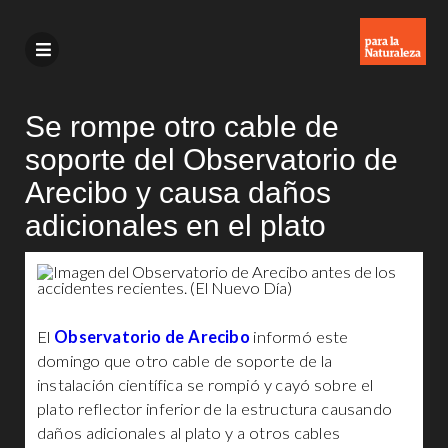
Se rompe otro cable de
soporte del Observatorio de
Arecibo y causa daños
adicionales en el plato
El
Observatorio de Arecibo
informó este
domingo que otro cable de soporte de la
instalación científica se rompió y cayó sobre el
plato reflector inferior de la estructura causando
daños adicionales al plato y a otros cables