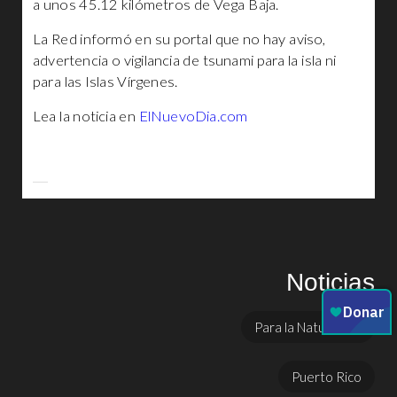
a unos 45.12 kilómetros de Vega Baja.
La Red informó en su portal que no hay aviso,
advertencia o vigilancia de tsunami para la isla ni
para las Islas Vírgenes.
Lea la noticia en
ElNuevoDia.com
Noticias
Para la Naturaleza
Puerto Rico