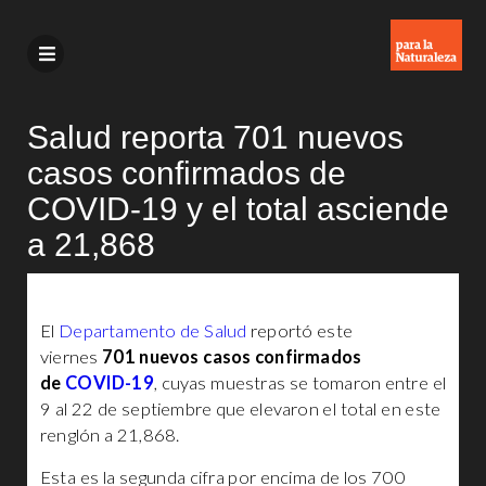
Salud reporta 701 nuevos
casos confirmados de
COVID-19 y el total asciende
a 21,868
El
Departamento de Salud
reportó este
viernes
701 nuevos casos confirmados
de
COVID-19
, cuyas muestras se tomaron entre el
9 al 22 de septiembre que elevaron el total en este
renglón a 21,868.
Esta es la segunda cifra por encima de los 700