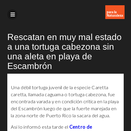
Rescatan en muy mal estado
a una tortuga cabezona sin
una aleta en playa de
Escambrón
Una débil tortuga juvenil de la especie Caretta
caretta, llamada caguama o tortuga cabezona, fue
encontrada varada y en condición crítica en la playa
del Escambrón luego de que la fuerte marejada en
la zona norte de Puerto Rico la sacara del agua.
Así lo informó esta tarde el
Centro de