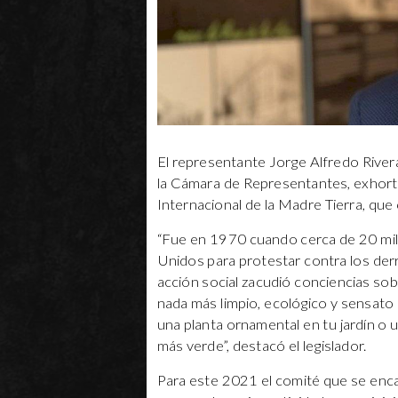
El representante Jorge Alfredo Rivera
la Cámara de Representantes, exhortó a
Internacional de la Madre Tierra, que
“Fue en 1970 cuando cerca de 20 mill
Unidos para protestar contra los derr
acción social zacudió conciencias sob
nada más limpio, ecológico y sensato 
una planta ornamental en tu jardín o 
más verde”, destacó el legislador.
Para este 2021 el comité que se enca