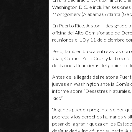
En una declaración, Alston anunció e
Washington D.C. e incluirán sesiones 
Montgomery (Alabama), Atlanta (Georgi
En Puerto Rico, Alston – designado p
oficina del Alto Comisionado de De
reuniones el 10 y 11 de diciembre con
Pero, también busca entrevistas con e
Juan, Carmen Yulín Cruz, y la direcció
decisiones financieras del gobierno d
Antes de la llegada del relator a Pue
jueves en Washington ante la Comis
informe sobre “Desastres Naturales,
Rico”.
“Algunos pueden preguntarse por qué
pobreza y los derechos humanos visit
pesar de la gran riqueza en los Estad
desigualdad «, indicó, por su parte,