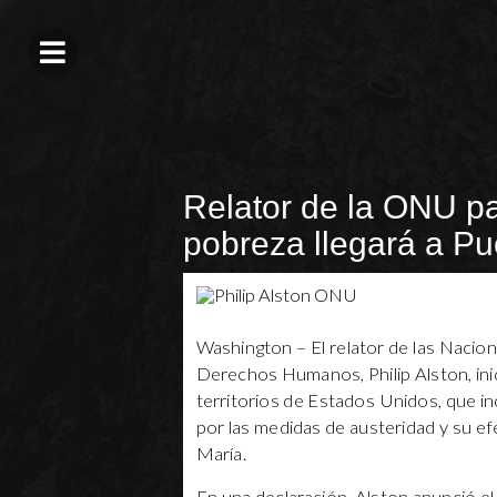
Relator de la ONU p
pobreza llegará a Pu
Washington – El relator de las Naci
Derechos Humanos, Philip Alston, ini
territorios de Estados Unidos, que i
por las medidas de austeridad y su e
María.