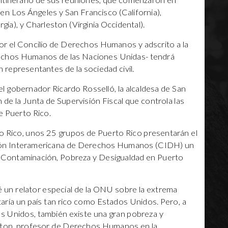
l itinerario de sus reuniones, que comenzaron en
en Los Ángeles y San Francisco (California),
a), y Charleston (Virginia Occidental).
or el Concilio de Derechos Humanos y adscrito a la
rechos Humanos de las Naciones Unidas- tendrá
 representantes de la sociedad civil.
l gobernador Ricardo Rosselló, la alcaldesa de San
n de la Junta de Supervisión Fiscal que controla las
e Puerto Rico.
rto Rico, unos 25 grupos de Puerto Rico presentarán el
ión Interamericana de Derechos Humanos (CIDH) un
 Contaminación, Pobreza y Desigualdad en Puerto
 un relator especial de la ONU sobre la extrema
aría un país tan rico como Estados Unidos. Pero, a
os Unidos, también existe una gran pobreza y
 Alston, profesor de Derechos Humanos en la