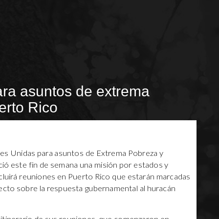
ara asuntos de extrema
erto Rico
ones Unidas para asuntos de Extrema Pobreza y
ció este fin de semana una misión por estados y
ncluirá reuniones en Puerto Rico que estarán marcadas
fecto sobre la respuesta gubernamental al huracán