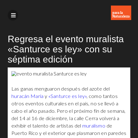
Regresa el evento muralista
«Santurce es ley» con su
séptima edición
Las ganas menguaron después del azote del
huracán María
y
«Santurce es ley»
, como tantos
otros eventos culturales en el país, no se llevó a
cabo el año pasado. Pero el próximo fin de semana,
del 14 al 16 de diciembre, la calle Cerra volverá a
exhibir el talento de artistas del
muralismo
de
Puerto Rico y el exterior que plasmaron en paredes