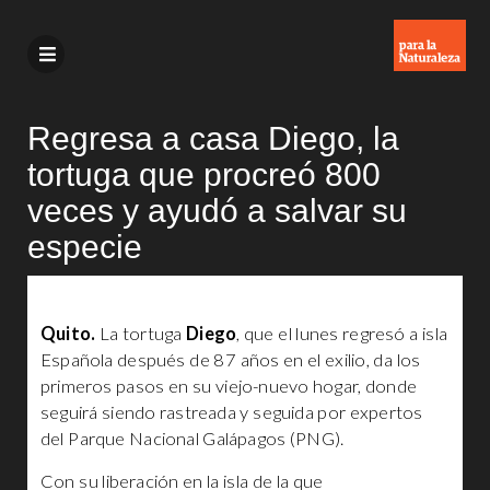
Regresa a casa Diego, la
tortuga que procreó 800
veces y ayudó a salvar su
especie
Quito.
La tortuga
Diego
, que el lunes regresó a isla
Española después de 87 años en el exilio, da los
primeros pasos en su viejo-nuevo hogar, donde
seguirá siendo rastreada y seguida por expertos
del Parque Nacional Galápagos (PNG).
Con su liberación en la isla de la que