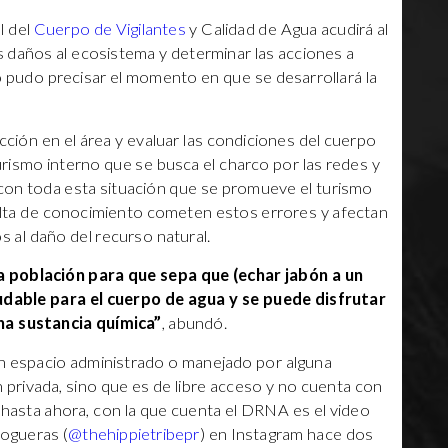
l del
Cuerpo de Vigilantes
y Calidad de Agua acudirá al
os daños al ecosistema y determinar las acciones a
o pudo precisar el momento en que se desarrollará la
cción en el área y evaluar las condiciones del cuerpo
turismo interno que se busca el charco por las redes y
 con toda esta situación que se promueve el turismo
falta de conocimiento cometen estos errores y afectan
s al daño del recurso natural.
a población para que sepa que (echar jabón a un
ludable para el cuerpo de agua y se puede disfrutar
na sustancia química”
, abundó.
un espacio administrado o manejado por alguna
 privada, sino que es de libre acceso y no cuenta con
a, hasta ahora, con la que cuenta el DRNA es el video
Nogueras (
@thehippietribepr
) en Instagram hace dos