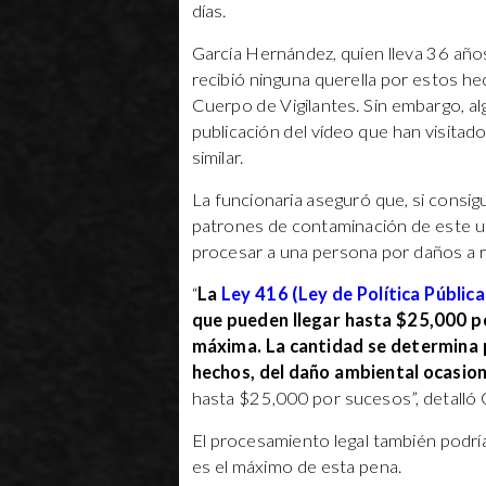
días.
García Hernández, quien lleva 36 año
recibió ninguna querella por estos h
Cuerpo de Vigilantes. Sin embargo, a
publicación del vídeo que han visitad
similar.
La funcionaria aseguró que, si consigu
patrones de contaminación de este u 
procesar a una persona por daños a r
“
La
Ley 416 (Ley de Política Públic
que pueden llegar hasta $25,000 po
máxima. La cantidad se determina p
hechos, del daño ambiental ocasion
hasta $25,000 por sucesos”, detalló
El procesamiento legal también podría
es el máximo de esta pena.