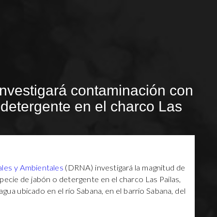
investigará contaminación con
 detergente en el charco Las
les y Ambientales
(DRNA) investigará la magnitud de
ecie de jabón o detergente en el charco Las Pailas,
gua ubicado en el río Sabana, en el barrio Sabana, del