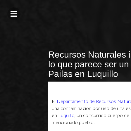
Recursos Naturales 
lo que parece ser un
Pailas en Luquillo
El
Departamento de Recursos Natura
una contaminación por uso de una esp
en
Luquillo
, un concurrido cuerpo de a
mencionado pueblo.