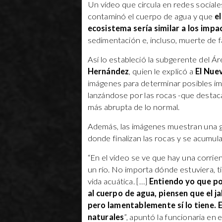
Un vídeo que circula en redes sociale
contaminó el cuerpo de agua y que
e
ecosistema sería similar a los impa
sedimentación e, incluso, muerte de fa
Así lo estableció la subgerente del 
Hernández
, quien le explicó a
El Nue
imágenes para determinar posibles im
lanzándose por las rocas -que destac
más abrupta de lo normal.
Además, las imágenes muestran una gra
donde finalizan las rocas y se acumula
“En el vídeo se ve que hay una corrie
un río. No importa dónde estuviera, t
vida acuática. […]
Entiendo yo que por
al cuerpo de agua, piensen que el ja
pero lamentablemente sí lo tiene. E
naturales
”, apuntó la funcionaria en 