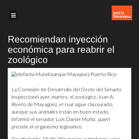
Recomiendan inyección
económica para reabrir el
zoológico
La Comisión de Desarrollo del Oeste del Senado
inspeccionó ayer, martes, el zoológico Juan A.
Rivero de Mayagüez, el cual sigue clausurado,
aunque sus animales están en buen estado,
informó el senador Luis Daniel Muñiz, quien
preside el organismo legislativo.
No obstante, Muñiz dijo que las carreteras y vías