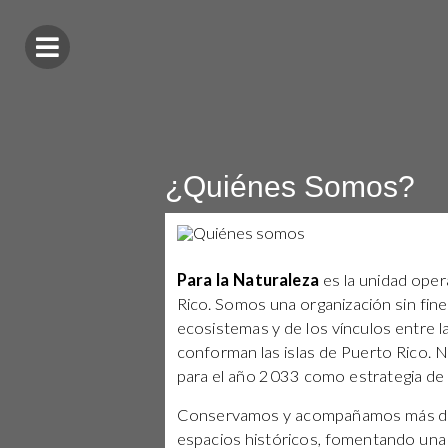
¿Quiénes Somos?
Para la Naturaleza
es la unidad oper
Rico. Somos una organización sin fin
ecosistemas y de los vínculos entre la
conforman las islas de Puerto Rico. N
para el año 2033 como estrategia de res
Conservamos y acompañamos más de 
espacios históricos, fomentando una c