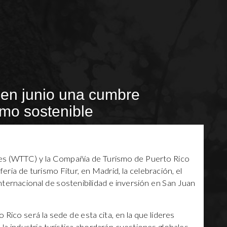
 en junio una cumbre
smo sostenible
jes (WTTC) y la Compañía de Turismo de Puerto Rico
eria de turismo Fitur, en Madrid, la celebración, el
ternacional de sostenibilidad e inversión en San Juan
ico será la sede de esta cita, en la que líderes