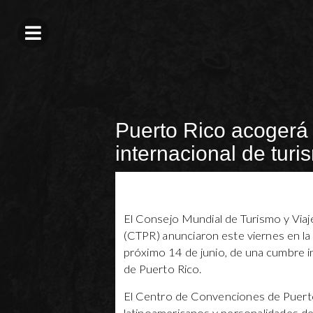
Puerto Rico acogerá
internacional de turi
El Consejo Mundial de Turismo y Via
(CTPR) anunciaron este viernes en la f
próximo 14 de junio, de una cumbre in
de Puerto Rico.
El Centro de Convenciones de Puerto R