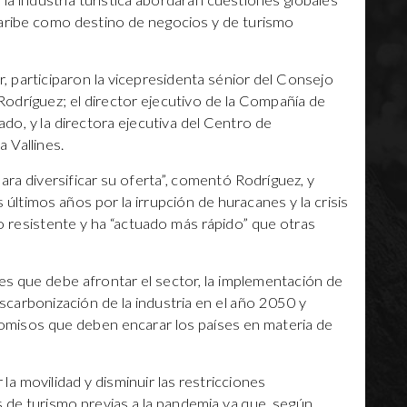
la industria turística abordarán cuestiones globales
l Caribe como destino de negocios y de turismo
ur, participaron la vicepresidenta sénior del Consejo
Rodríguez; el director ejecutivo de la Compañía de
o, y la directora ejecutiva del Centro de
 Vallines.
ara diversificar su oferta”, comentó Rodríguez, y
s últimos años por la irrupción de huracanes y la crisis
o resistente y ha “actuado más rápido” que otras
ces que debe afrontar el sector, la implementación de
descarbonización de la industria en el año 2050 y
omisos que deben encarar los países en materia de
 la movilidad y disminuir las restricciones
as de turismo previas a la pandemia ya que, según