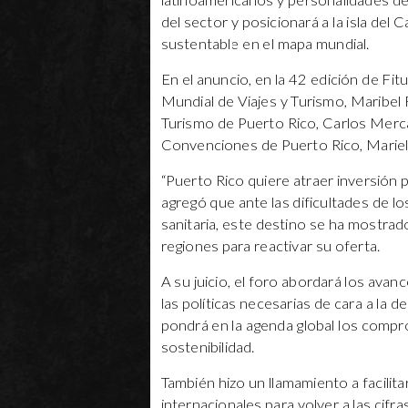
latinoamericanos y personalidades de 
del sector y posicionará a la isla de
sustentable en el mapa mundial.
En el anuncio, en la 42 edición de Fit
Mundial de Viajes y Turismo, Maribel 
Turismo de Puerto Rico, Carlos Mercad
Convenciones de Puerto Rico, Mariela
“Puerto Rico quiere atraer inversión p
agregó que ante las dificultades de lo
sanitaria, este destino se ha mostrad
regiones para reactivar su oferta.
A su juicio, el foro abordará los avan
las políticas necesarias de cara a la 
pondrá en la agenda global los compr
sostenibilidad.
También hizo un llamamiento a facilitar
internacionales para volver a las cifr