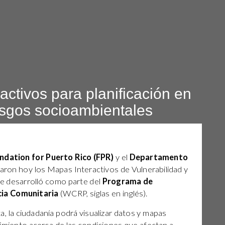
activos para planificación en
sgos socioambientales
ndation for Puerto Rico (FPR)
y el
Departamento
aron hoy los Mapas Interactivos de Vulnerabilidad y
se desarrolló como parte del
Programa de
ncia Comunitaria
(WCRP, siglas en inglés).
a, la ciudadanía podrá visualizar datos y mapas