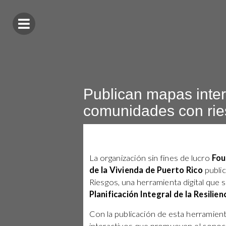
Publican mapas inter
comunidades con rie
La organización sin fines de lucro
Fou
de la Vivienda de Puerto Rico
public
Riesgos, una herramienta digital que 
Planificación Integral de la Resilie
Con la publicación de esta herramient