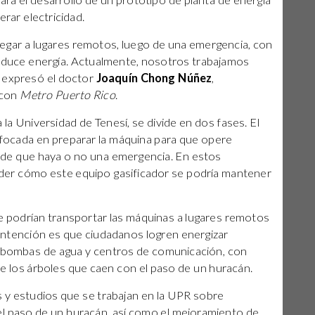
ara el desarrollo de un prototipo de planta de energía
rar electricidad.
legar a lugares remotos, luego de una emergencia, con
oduce energía. Actualmente, nosotros trabajamos
, expresó el doctor
Joaquín Chong Núñez
,
 con
Metro Puerto Rico
.
 la Universidad de Tenesí, se divide en dos fases. El
nfocada en preparar la máquina para que opere
de que haya o no una emergencia. En estos
er cómo este equipo gasificador se podría mantener
 podrían transportar las máquinas a lugares remotos
 intención es que ciudadanos logren energizar
, bombas de agua y centros de comunicación, con
e los árboles que caen con el paso de un huracán.
s y estudios que se trabajan en la UPR sobre
l paso de un huracán, así como el mejoramiento de