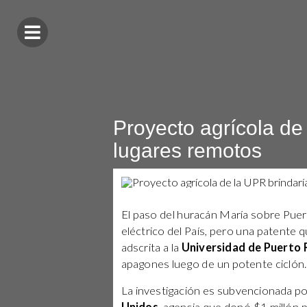
Proyecto agrícola de
lugares remotos
El paso del huracán María sobre Puerto
eléctrico del País, pero una patente q
adscrita a la
Universidad de Puerto 
apagones luego de un potente ciclón.
La investigación es subvencionada po