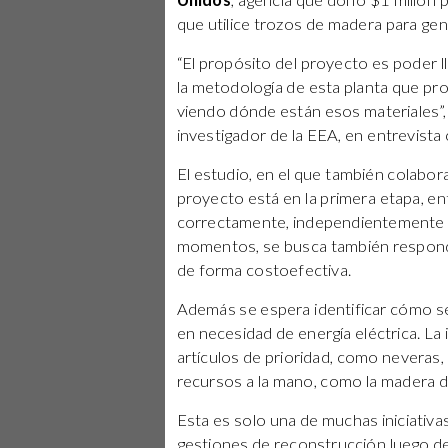
Unidos
, agencia que donó $1 millón p
que utilice trozos de madera para gene
“El propósito del proyecto es poder l
la metodología de esta planta que pr
viendo dónde están esos materiales”
investigador de la EEA, en entrevista
El estudio, en el que también colabora
proyecto está en la primera etapa, e
correctamente, independientemente 
momentos, se busca también respond
de forma costoefectiva.
Además se espera identificar cómo se
en necesidad de energía eléctrica. La
artículos de prioridad, como neveras
recursos a la mano, como la madera d
Esta es solo una de muchas iniciativa
gestiones de reconstrucción luego de