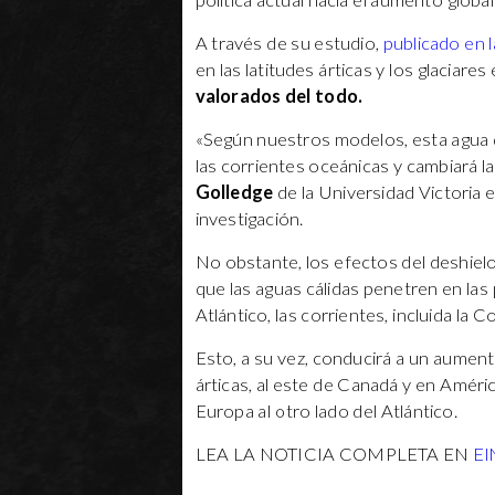
política actual hacia el aumento globa
A través de su estudio,
publicado en l
en las latitudes árticas y los glaciare
valorados del todo.
«Según nuestros modelos, esta agua 
las corrientes oceánicas y cambiará l
Golledge
de la Universidad Victoria 
investigación.
No obstante, los efectos del deshielo
que las aguas cálidas penetren en las
Atlántico, las corrientes, incluida la C
Esto, a su vez, conducirá a un aument
árticas, al este de Canadá y en Améri
Europa al otro lado del Atlántico.
LEA LA NOTICIA COMPLETA EN
El