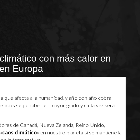
climático con más calor en
 en Europa
a que afecta a la humanidad, y año con año cobra
encias se perciben en mayor grado y cada vez será
adores de Canadá, Nueva Zelanda, Reino Unido,
«
caos climático
» en nuestro planeta si se mantiene la