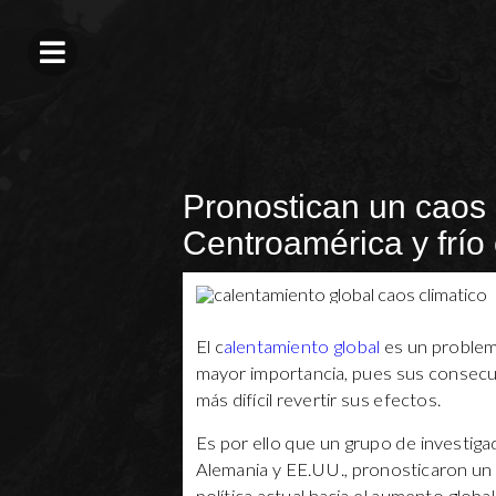
Pronostican un caos 
Centroamérica y frío
El c
alentamiento global
es un problem
mayor importancia, pues sus consecu
más difícil revertir sus efectos.
Es por ello que un grupo de investig
Alemania y EE.UU., pronosticaron un 