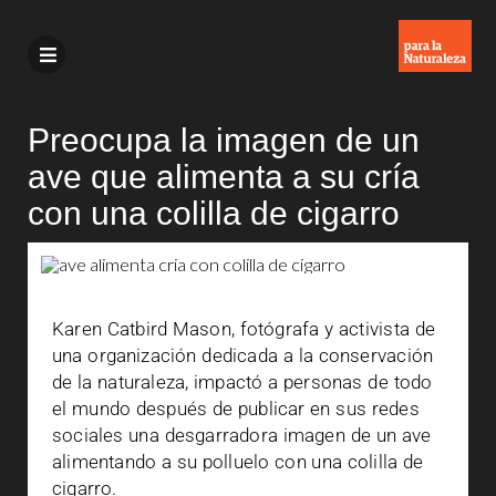
Preocupa la imagen de un
ave que alimenta a su cría
con una colilla de cigarro
Karen Catbird Mason, fotógrafa y activista de
una organización dedicada a la conservación
de la naturaleza, impactó a personas de todo
el mundo después de publicar en sus redes
sociales una desgarradora imagen de un ave
alimentando a su polluelo con una colilla de
cigarro.