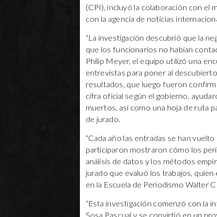
(CPI), incluyó la colaboración con el
con la agencia de noticias internacio
“La investigación descubrió que la n
que los funcionarios no habían conta
Philip Meyer, el equipo utilizó una e
entrevistas para poner al descubiert
resultados, que luego fueron confir
cifra oficial según el gobierno, ayuda
muertos, así como una hoja de ruta par
de jurado.
“Cada año las entradas se han vuelto 
participaron mostraron cómo los perio
análisis de datos y los métodos empíri
jurado que evaluó los trabajos, quie
en la Escuela de Periodismo Walter Cr
“Esta investigación comenzó con la in
Sosa Pascual y se convirtió en un pr