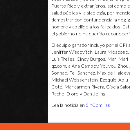
Puerto Rico y extranjeros, así como e
salud pública y la sicología, por men
demostrar con contundencia la neglige
nombre y apellido a los fallecidos. E
el gobierno no ha querido reconocer”, 
El equipo ganador incluyó por el CPI
Jeniffer Wiscovitch, Laura Moscoso, 
Luis Trelles, Cindy Burgos, Mari Mar
qz.com, a Ana Campoy, Youyou Zhou, C
Sonnad, Feli Sanchez, Max de Haldev
Michael Weissenstein, Ezequiel Abiu 
Coto, Maricarmen Rivera, Gisela Salo
Rachel D’oro y Dan Joling.
Lea la noticia en
SinComillas