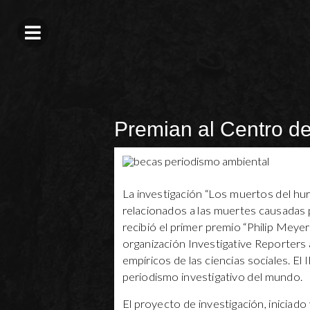
Premian al Centro de
La investigación “Los muertos del hur
relacionados a las muertes causadas 
recibió el primer premio “Philip Meye
organización Investigative Reporters 
empíricos de las ciencias sociales. El
periodismo investigativo del mundo.
El proyecto de investigación, iniciado