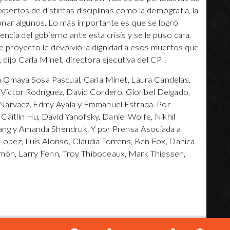
xpertos de distintas disciplinas como la demografía, la
cionar algunos. Lo más importante es que se logró
ncia del gobierno ante esta crisis y se le puso cara,
ste proyecto le devolvió la dignidad a esos muertos que
dijo Carla Minet, directora ejecutiva del CPI.
 a Omaya Sosa Pascual, Carla Minet, Laura Candelas,
Víctor Rodríguez, David Cordero, Gloribel Delgado,
i Narvaez, Edmy Ayala y Emmanuel Estrada. Por
aitlin Hu, David Yanofsky, Daniel Wolfe, Nikhil
ang y Amanda Shendruk. Y por Prensa Asociada a
Lopez, Luis Alonso, Claudia Torrens, Ben Fox, Danica
món, Larry Fenn, Troy Thibodeaux, Mark Thiessen,