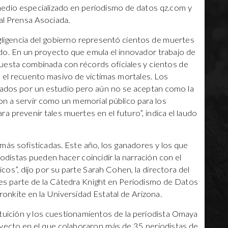
 medio especializado en periodismo de datos qz.com y
nal Prensa Asociada.
egligencia del gobierno representó cientos de muertes
do. En un proyecto que emula el innovador trabajo de
ncuesta combinada con récords oficiales y cientos de
o el recuento masivo de víctimas mortales. Los
mados por un estudio pero aún no se aceptan como la
ron a servir como un memorial público para los
a prevenir tales muertes en el futuro”, indica el laudo
más sofisticadas. Este año, los ganadores y los que
distas pueden hacer coincidir la narración con el
cos”, dijo por su parte Sarah Cohen, la directora del
n es parte de la Cátedra Knight en Periodismo de Datos
onkite en la Universidad Estatal de Arizona.
tuición y los cuestionamientos de la periodista Omaya
oyecto en el que colaboraron más de 35 periodistas de