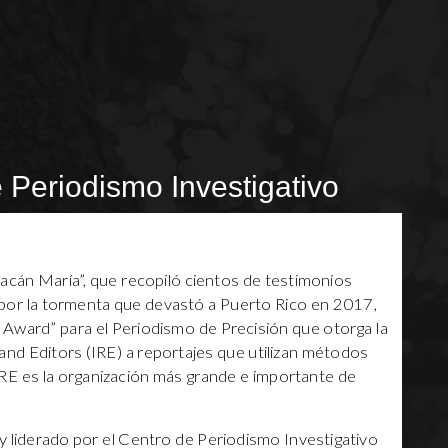
 Periodismo Investigativo
acán María”, que recopiló cientos de testimonios
por la tormenta que devastó a Puerto Rico en 2017,
r Award” para el Periodismo de Precisión que otorga la
and Editors (IRE) a reportajes que utilizan métodos
 IRE es la organización más grande e importante de
 y liderado por el Centro de Periodismo Investigativo