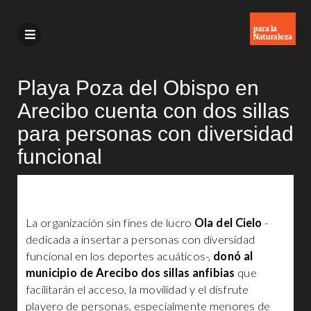
Playa Poza del Obispo en
Arecibo cuenta con dos sillas
para personas con diversidad
funcional
La organización sin fines de lucro
Ola del Cielo
-
dedicada a insertar a personas con diversidad
funcional en los deportes acuáticos-,
donó al
municipio de Arecibo dos sillas anfibias
que
facilitarán el acceso, la movilidad y el disfrute
playero de personas, especialmente menores de