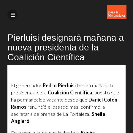
Pierluisi designará mañana a
nueva presidenta de la
Coalición Científica
El gobernador
Pedro Pierluisi
llenará mañana la
presidencia de la
Coalición Científica
, puesto que
ha permanecido vacante desde que
Daniel Colón
Ramos
renunció el pasado mes, confirmó la
secretaria de prensa de La Fortaleza,
Sheila
Angleró
.
Este medio supo que la doctora
Kenira