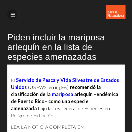
Piden incluir la mariposa
arlequín en la lista de
especies amenazadas
El
Servicio de Pesca y Vida Silvestre de Estados
Unidos
(USFWS, en inglés)
recomendó la
clasificación de la
mariposa
arlequín –endémica
de Puerto Rico– como una especie
amenazada
bajo la Ley federal de Especies en
Peligro de Extinción.
LEA LA NOTICIA COMPLETA EN