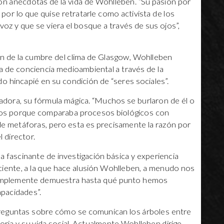
on anécdotas de la vida de Wohlleben. “Su pasión por
or lo que quise retratarle como activista de los
oz y que se viera el bosque a través de sus ojos”,
ón de la cumbre del clima de Glasgow, Wohlleben
a de conciencia medioambiental a través de la
o hincapié en su condición de “seres sociales”.
ciadora, su fórmula mágica. “Muchos se burlaron de él o
tos porque comparaba procesos biológicos con
de metáforas, pero esta es precisamente la razón por
l director.
a fascinante de investigación básica y experiencia
reciente, a la que hace alusión Wohlleben, a menudo nos
 simplemente demuestra hasta qué punto hemos
apacidades”.
reguntas sobre cómo se comunican los árboles entre
oria y su vida social. Actualmente Wohlleben dirige