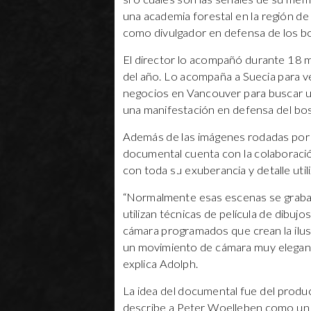
una academia forestal en la región de 
como divulgador en defensa de los b
El director lo acompañó durante 18 m
del año. Lo acompaña a Suecia para ve
negocios en Vancouver para buscar 
una manifestación en defensa del bo
Además de las imágenes rodadas por 
documental cuenta con la colaboració
con toda su exuberancia y detalle uti
“Normalmente esas escenas se graban 
utilizan técnicas de película de dibu
cámara programados que crean la ilus
un movimiento de cámara muy elegante
explica Adolph.
La idea del documental fue del produ
describe a Peter Woelleben como un