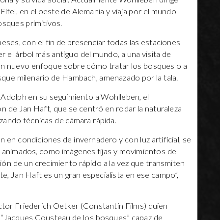
Eifel, en el oeste de Alemania y viaja por el mundo
osques primitivos.
eses, con el fin de presenciar todas las estaciones
r el árbol más antiguo del mundo, a una visita de
un nuevo enfoque sobre cómo tratar los bosques o a
sque milenario de Hambach, amenazado por la tala.
Adolph en su seguimiento a Wohlleben, el
n de Jan Haft, que se centró en rodar la naturaleza
lizando técnicas de cámara rápida.
en condiciones de invernadero y con luz artificial, se
jos animados, como imágenes fijas y movimientos de
ión de un crecimiento rápido a la vez que transmiten
, Jan Haft es un gran especialista en ese campo”,
ctor Friederich Oetker (Constantin Films) quien
 “Jacques Cousteau de los bosques” capaz de