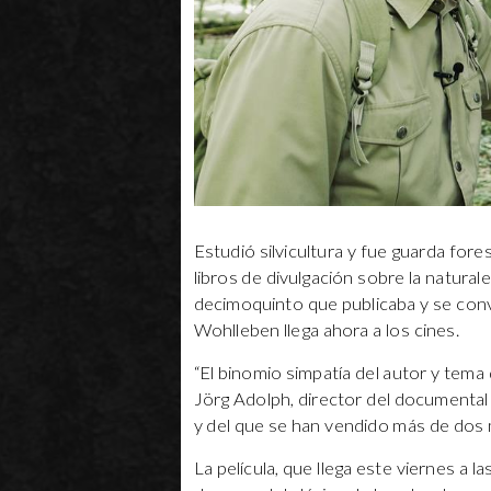
Estudió silvicultura y fue guarda for
libros de divulgación sobre la naturale
decimoquinto que publicaba y se convir
Wohlleben llega ahora a los cines.
“El binomio simpatía del autor y tema 
Jörg Adolph, director del documental 
y del que se han vendido más de dos 
La película, que llega este viernes a 