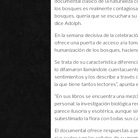
documental clásico de la naturaleza c
los bosques es realmente contagiosa p
bosques, quería que se escuchara su v
dice Adolph.
En la semana decisiva de la celebraci
ofrece una puerta de acceso a la tom
humanización de los bosques, haciend
Se trata de su característica diferen
lo difamaron llamándole cuentacuen
sentimientos y los describe a través 
la que tiene tantos lectores”, apunta e
“En sus libros se encuentra una mezcl
personal; la investigación biológica 
parece ilusoria y esotérica, aunque
subestimado la flora con todas sus c
El documental ofrece respuestas a p
sí o cuales son las señales de su mem