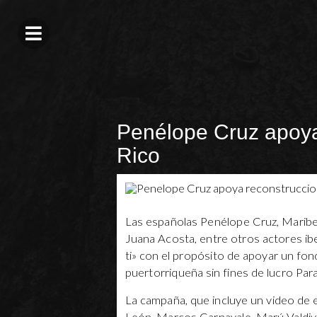
Penélope Cruz apoya
Rico
Las españolas Penélope Cruz, Maribe
Juana Acosta, entre otros actores ib
ti» con el propósito de apoyar un fo
puertorriqueña sin fines de lucro Par
La campaña, que incluye un video de 