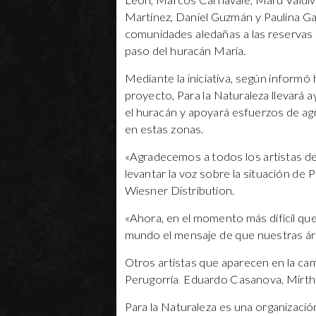
León, Marcos Carnavale, Marú Valdi
Martínez, Daniel Guzmán y Paulina Garc
comunidades aledañas a las reservas 
paso del huracán María.
Mediante la iniciativa, según informó 
proyecto, Para la Naturaleza llevará
el huracán y apoyará esfuerzos de agr
en estas zonas.
«Agradecemos a todos los artistas de
levantar la voz sobre la situación de 
Wiesner Distribution.
«Ahora, en el momento más difícil qu
mundo el mensaje de que nuestras áre
Otros artistas que aparecen en la c
Perugorría, Eduardo Casanova, Mirtha
Para la Naturaleza es una organización