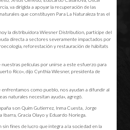
vieso, Jesús Olmedo, Educardo Casanova, Óscar
ía, va dirigida a apoyar la recuperación de las
naturales que constituyen Para La Naturaleza tras el
hoy la distribuidora Wiesner Distribution, participe del
 ayuda directa a sectores severamente impactados por
oecología, reforestación y restauración de hábitats
 nuestras películas por unirse a este esfuerzo para
Puerto Rico», dijo Cynthia Wiesner, presidenta de
e enfrentamos como pueblo, nos ayudan a difundir al
as naturales necesitan ayuda», agregó.
ampaña son Quim Gutierrez, Inma Cuesta, Jorge
 Ibarra, Gracia Olayo y Eduardo Noriega.
 sin fines de lucro que integra a la sociedad en la