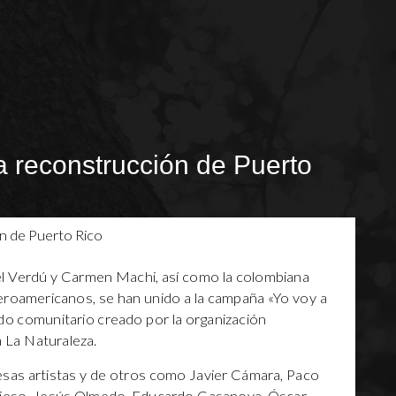
 reconstrucción de Puerto
l Verdú y Carmen Machi, así como la colombiana
eroamericanos, se han unido a la campaña «Yo voy a
ndo comunitario creado por la organización
a La Naturaleza.
esas artistas y de otros como Javier Cámara, Paco