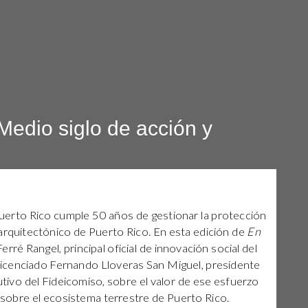
Medio siglo de acción y
uerto Rico cumple 50 años de gestionar la protección
arquitectónico de Puerto Rico. En esta edición de
En
Ferré Rangel, principal oficial de innovación social del
licenciado Fernando Lloveras San Miguel, presidente
utivo del Fideicomiso, sobre el valor de ese esfuerzo
 sobre el ecosistema terrestre de Puerto Rico.