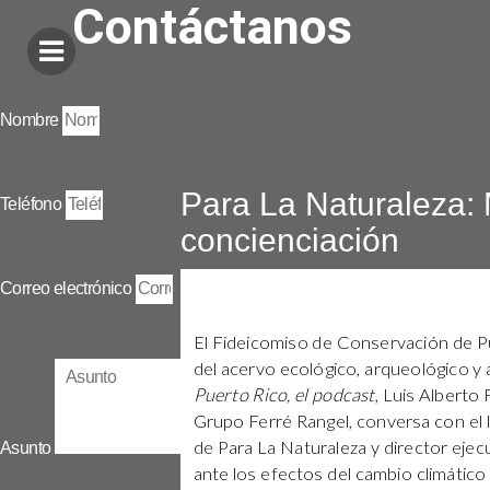
Contáctanos
Nombre
Para La Naturaleza: 
Teléfono
concienciación
Correo electrónico
El Fideicomiso de Conservación de P
del acervo ecológico, arqueológico y 
Puerto Rico, el podcast
, Luis Alberto 
Grupo Ferré Rangel, conversa con el 
de Para La Naturaleza y director ejec
Asunto
ante los efectos del cambio climático