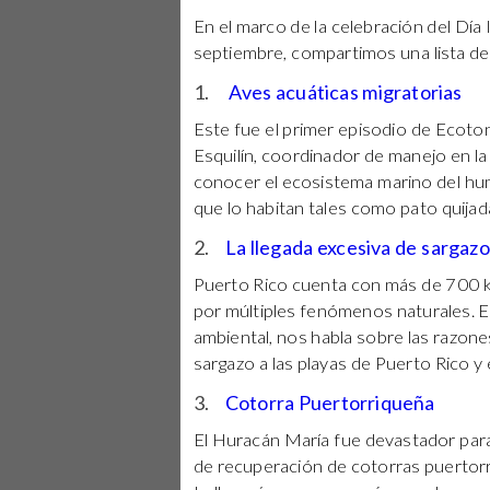
En el marco de la celebración del Día 
septiembre, compartimos una lista d
1.
Aves acuáticas migratorias
Este fue el primer episodio de Ecoto
Esquilín, coordinador de manejo en la 
conocer el ecosistema marino del hum
que lo habitan tales como pato quijad
2.
La llegada excesiva de sargazo
Puerto Rico cuenta con más de 700 k
por múltiples fenómenos naturales. E
ambiental, nos habla sobre las razone
sargazo a las playas de Puerto Rico y 
3.
Cotorra Puertorriqueña
El Huracán María fue devastador para
de recuperación de cotorras puertor