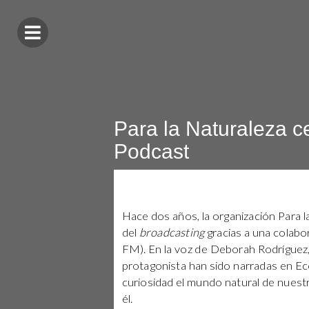
Para la Naturaleza ce
Podcast
Hace dos años, la organización Para l
del
broadcasting
gracias a una colabo
FM). En la voz de Deborah Rodríguez, 
protagonista han sido narradas en Eco
curiosidad el mundo natural de nuestra
él.