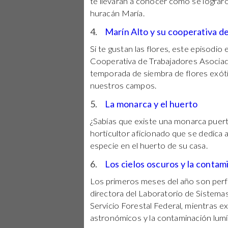
te llevarán a conocer cómo se lograro
huracán María.
4.
Marín Alto y su cooperativa d
Si te gustan las flores, este episodio
Cooperativa de Trabajadores Asociado
temporada de siembra de flores exóti
nuestros campos.
5.
La monarca y el huerto
¿Sabías que existe una monarca puer
horticultor aficionado que se dedica a
especie en el huerto de su casa.
6.
Los cielos oscuros y la contam
Los primeros meses del año son perf
directora del Laboratorio de Sistem
Servicio Forestal Federal, mientras e
astronómicos y la contaminación lumí