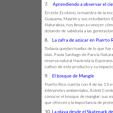
7.
Aprendiendo a observar el cie
En este Ecotono, la maestra de la e
Guayama, Mayrim y sus estudiantes E
Naturaleza, nos llevan a conocer cómo
dotando de sabiduría a las generacio
8.
La zafra de azúcar en Puerto 
Todavía quedan huellas de lo que fue 
islas. Paola Santiago de Para la Natur
reserva natural Hacienda la Esperanz
cultivo de este producto y su impacto
9.
El bosque de Mangle
Puerto Rico cuenta con 4 de las 13 e
intérpretes ambientales, Astrid Corde
conocer el bosque de manglar; sus esp
que ofrecen y la importancia de prote
10.
La playa desde el Skatepark d