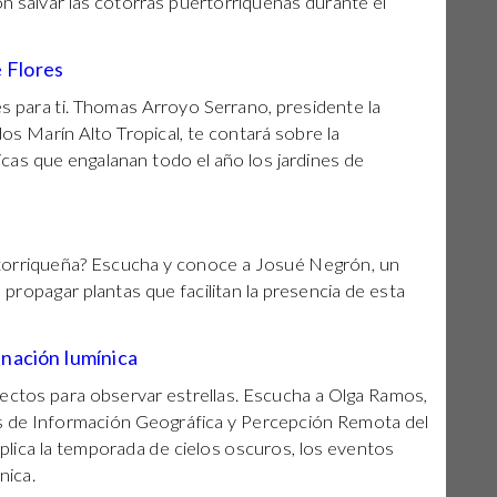
n salvar las cotorras puertorriqueñas durante el
e Flores
 es para ti. Thomas Arroyo Serrano, presidente la
s Marín Alto Tropical, te contará sobre la
cas que engalanan todo el año los jardines de
torriqueña? Escucha y conoce a Josué Negrón, un
 propagar plantas que facilitan la presencia de esta
inación lumínica
ectos para observar estrellas. Escucha a Olga Ramos,
as de Información Geográfica y Percepción Remota del
xplica la temporada de cielos oscuros, los eventos
nica.