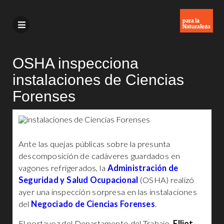
OSHA inspecciona
instalaciones de Ciencias
Forenses
Ante las quejas públicas sobre la presunta
descomposición de cadáveres guardados en
vagones refrigerados, la
Administración de
Seguridad y Salud Ocupacional
(OSHA) realizó
ayer una inspección sorpresa en las instalaciones
del
Negociado de Ciencias Forenses
.
El portavoz del Departamento del Trabajo,
Elliot