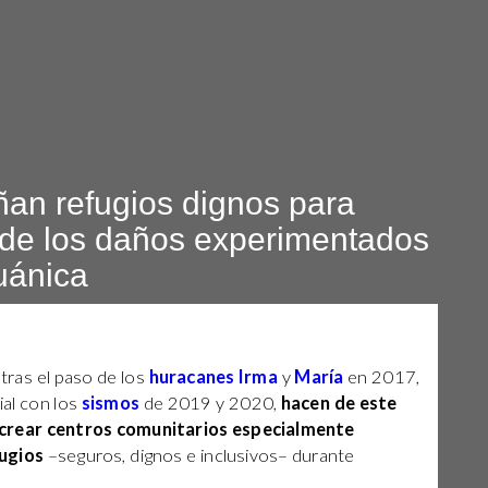
an refugios dignos para
de los daños experimentados
uánica
tras el paso de los
huracanes Irma
y
María
en 2017,
al con los
sismos
de 2019 y 2020,
hacen de este
 crear centros comunitarios especialmente
ugios
–seguros, dignos e inclusivos– durante