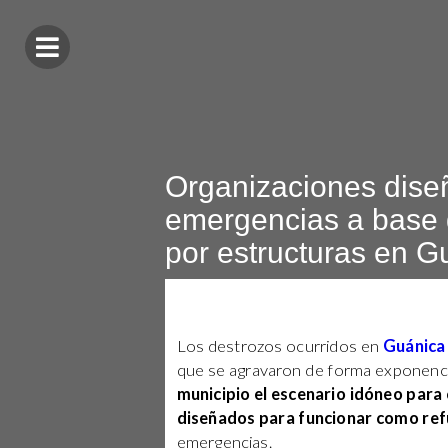
Organizaciones diseñ
emergencias a base 
por estructuras en G
Los destrozos ocurridos en
Guánica
que se agravaron de forma exponenci
municipio el escenario idóneo para
diseñados para funcionar como ref
emergencias.