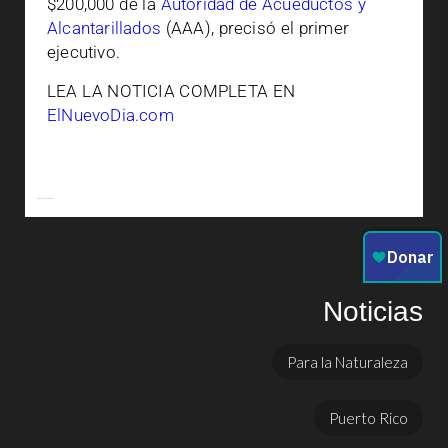
$200,000 de la
Autoridad de Acueductos y
Alcantarillados
(AAA), precisó el primer
ejecutivo.
LEA LA NOTICIA COMPLETA EN
ElNuevoDia.com
Noticias
Para la Naturaleza
Puerto Rico