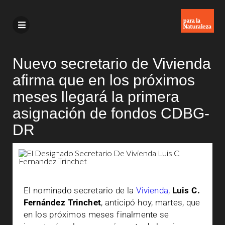
Nuevo secretario de Vivienda
afirma que en los próximos
meses llegará la primera
asignación de fondos CDBG-
DR
El nominado secretario de la
Vivienda
,
Luis C.
Fernández Trinchet
, anticipó hoy, martes, que
en los próximos meses finalmente se