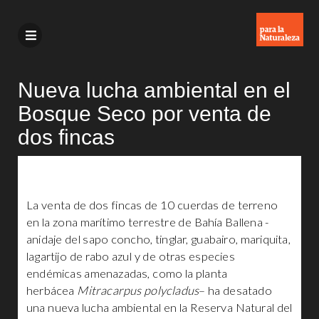
Nueva lucha ambiental en el
Bosque Seco por venta de
dos fincas
La venta de dos fincas de 10 cuerdas de terreno
en la zona marítimo terrestre de Bahía Ballena -
anidaje del sapo concho, tinglar, guabairo, mariquita,
lagartijo de rabo azul y de otras especies
endémicas amenazadas, como la planta
herbácea
Mitracarpus polycladus
– ha desatado
una nueva lucha ambiental en la Reserva Natural del