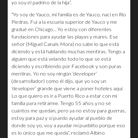
yo soy el padrino de la hija”.
“Yo soy de Yauco, mi familia es de Yauco, nací en Río
Piedras. Fui a la escuela superior de Yauco y me
gradué en Chicago… Yo estoy con diferentes
fundaciones para ayudar las playas y mares. Ese
señor (Miguel Canals Mora) no sabe lo que está
diciendo y está hablando muchas mentiras. Tengo a
alguien que está velando todo lo que se está
diciendo y escribiendo por Facebook y son puras
mentiras. Yo no soy ningún ‘developer’
(desarrollador) como él dijo, que yo soy un
‘developer’ grande que viene a poner hoteles aquí.
Lo que quiero es ir a Puerto Rico a estar con mi
familia para retirarme. Tengo 55 años y no sé
cuántos me quedan, pero ya no estoy para guerras,
estoy para paz y si puedo ayudar al pueblo de
donde soy yo, voy a ayudar mi pueblito porque eso
es lo único que me queda”, reclamó Albino