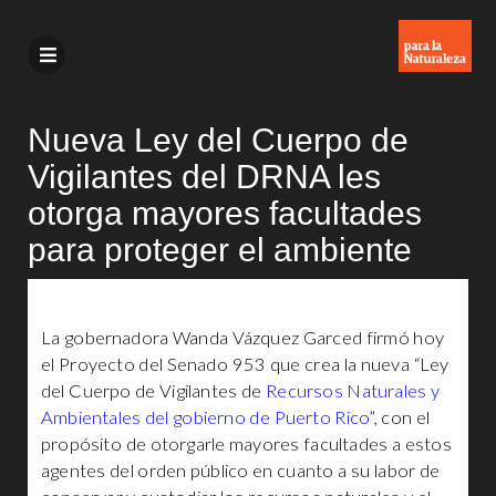
Nueva Ley del Cuerpo de
Vigilantes del DRNA les
otorga mayores facultades
para proteger el ambiente
La gobernadora Wanda Vázquez Garced firmó hoy
el Proyecto del Senado 953 que crea la nueva “Ley
del Cuerpo de Vigilantes de
Recursos Naturales y
Ambientales del gobierno de Puerto Rico
”, con el
propósito de otorgarle mayores facultades a estos
agentes del orden público en cuanto a su labor de