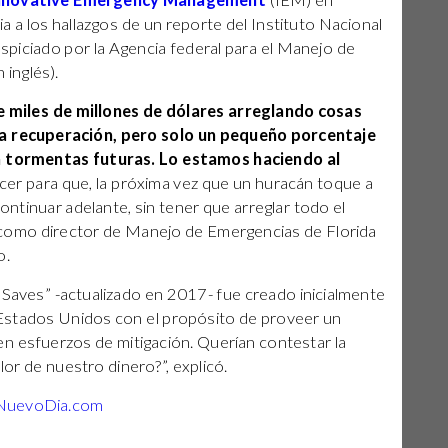
nnovative Emergency Management
(IEM) en
ia a los hallazgos de un reporte del Instituto Nacional
uspiciado por la Agencia federal para el Manejo de
inglés).
 miles de millones de dólares arreglando cosas
 la recuperación, pero solo un pequeño porcentaje
ra tormentas futuras. Lo estamos haciendo al
ecer para que, la próxima vez que un huracán toque a
ontinuar adelante, sin tener que arreglar todo el
 como director de Manejo de Emergencias de Florida
o.
 Saves” -actualizado en 2017- fue creado inicialmente
Estados Unidos con el propósito de proveer un
r en esfuerzos de mitigación. Querían contestar la
or de nuestro dinero?”, explicó.
NuevoDia.com