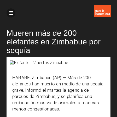
Mueren más de 200
elefantes en Zimbabue por
sequía
HARARE, Zimbabue (AP) — Más de 200
elefantes han muerto en medio de una sequía
grave, informó el martes la agencia de
parques de Zimbabue, y se planifica una
reubicación masiva de animales a reservas
menos congestionadas.