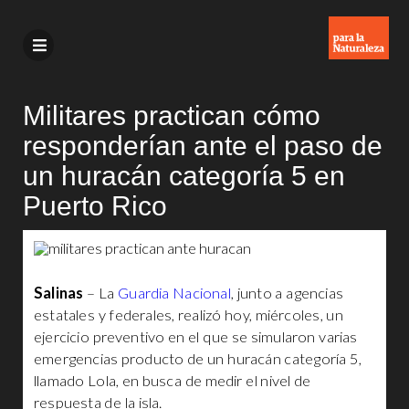
Militares practican cómo
responderían ante el paso de
un huracán categoría 5 en
Puerto Rico
Salinas
– La
Guardia Nacional
, junto a agencias
estatales y federales, realizó hoy, miércoles, un
ejercicio preventivo en el que se simularon varias
emergencias producto de un huracán categoría 5,
llamado Lola, en busca de medir el nivel de
respuesta de la isla.