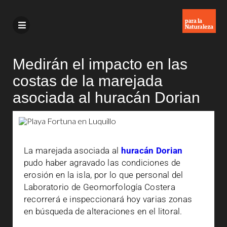
Medirán el impacto en las
costas de la marejada
asociada al huracán Dorian
La marejada asociada al
huracán Dorian
pudo haber agravado las condiciones de
erosión en la isla, por lo que personal del
Laboratorio de Geomorfología Costera
recorrerá e inspeccionará hoy varias zonas
en búsqueda de alteraciones en el litoral.