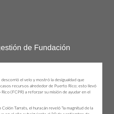
gestión de Fundación
 descorrió el velo y mostró la desigualdad que
scasos recursos alrededor de Puerto Rico; esto llevó
 Rico (FCPR) a reforzar su misión de ayudar en el
 Colón Tarrats, el huracán reveló “la magnitud de la