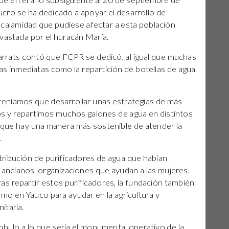
 que en el año subsiguiente al 20 de septiembre de
lucro se ha dedicado a apoyar el desarrollo de
a calamidad que pudiese afectar a esta población
vastada por el huracán María.
 Tarrats contó que FCPR se dedicó, al igual que muchas
as inmediatas como la repartición de botellas de agua
eníamos que desarrollar unas estrategias de más
mos y repartimos muchos galones de agua en distintos
 que hay una manera más sostenible de atender la
.
ribución de purificadores de agua que habían
ancianos, organizaciones que ayudan a las mujeres,
Tras repartir estos purificadores, la fundación también
mo en Yauco para ayudar en la agricultura y
itaria.
mbulo a lo que sería el monumental operativo de la