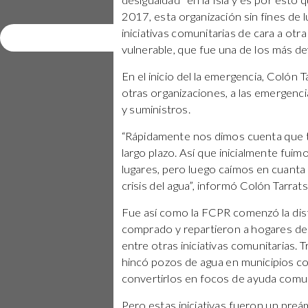
desigualdad” en la Isla y es por esto
2017, esta organización sin fines de 
iniciativas comunitarias de cara a otr
Enviar
vulnerable, que fue una de los más de
En el inicio del la emergencia, Colón
otras organizaciones, a las emergenci
y suministros.
“Rápidamente nos dimos cuenta que t
largo plazo. Así que inicialmente fui
lugares, pero luego caímos en cuanta
crisis del agua”, informó Colón Tarrats
Fue así como la FCPR comenzó la dist
comprado y repartieron a hogares de 
entre otras iniciativas comunitarias. 
hincó pozos de agua en municipios co
convertirlos en focos de ayuda comun
Pero estas iniciativas fueron un preá