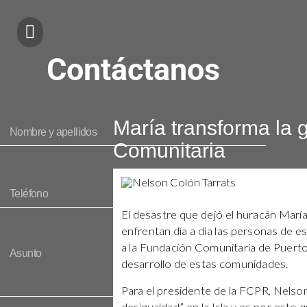
Contáctanos
María transforma la 
Comunitaria
El desastre que dejó el huracán María
enfrentan día a día las personas de e
a la Fundación Comunitaria de Puerto
desarrollo de estas comunidades.
Para el presidente de la FCPR, Nelson