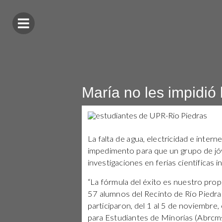
María no les impidió 
La falta de agua, electricidad e inter
impedimento para que un grupo de jó
investigaciones en ferias científicas
“La fórmula del éxito es nuestro propio
57 alumnos del Recinto de Río Piedra
participaron, del 1 al 5 de noviembre
para Estudiantes de Minorías (Abrcms,