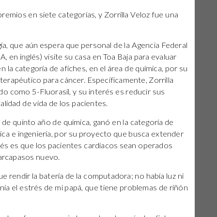
emios en siete categorías, y Zorrilla Veloz fue una
ía, que aún espera que personal de la Agencia Federal
en inglés) visite su casa en Toa Baja para evaluar
 la categoría de afiches, en el área de química, por su
erapéutico para cáncer. Específicamente, Zorrilla
o como 5-Fluorasil, y su interés es reducir sus
alidad de vida de los pacientes.
 de quinto año de química, ganó en la categoría de
ísica e ingeniería, por su proyecto que busca extender
terés es que los pacientes cardíacos sean operados
marcapasos nuevo.
e rendir la batería de la computadora; no había luz ni
nía el estrés de mi papá, que tiene problemas de riñón