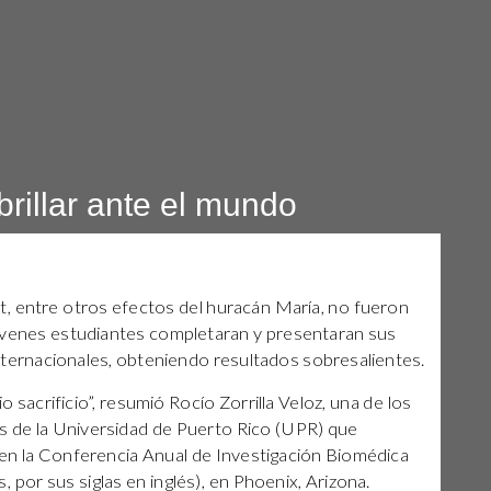
brillar ante el mundo
net, entre otros efectos del huracán María, no fueron
venes estudiantes completaran y presentaran sus
 internacionales, obteniendo resultados sobresalientes.
 sacrificio”, resumió Rocío Zorrilla Veloz, una de los
s de la Universidad de Puerto Rico (UPR) que
, en la Conferencia Anual de Investigación Biomédica
 por sus siglas en inglés), en Phoenix, Arizona.