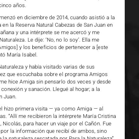
cinco años.
menzó en diciembre de 2014, cuando asistió a la
a en la Reserva Natural Cabezas de San Juan en
mañana y una intérprete se me acercó y me
turaleza. Le dije: ‘No, no lo soy’. Ella me
 Amigos] y los beneficios de pertenecer a [este
tó María Isabel.
Naturaleza y había visitado varias de sus
 vez que escuchaba sobre el programa Amigos
, “me hice Amiga sin pensarlo dos veces y desde
onexión y sanación. Llegué al hogar; a la
an Juan.
l hizo primera visita — ya como Amiga — al
s. “Allí me recibieron la intérprete María Cristina
 Nicolás, para hacer un viaje por el Cañón. Fue
 por la información que recibí de ambos, sino
 la naturaleza rescatada por Para la Naturaleza”,