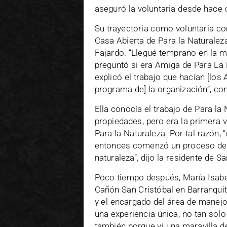
aseguró la voluntaria desde hace 
Su trayectoria como voluntaria co
Casa Abierta de Para la Naturalez
Fajardo. “Llegué temprano en la 
preguntó si era Amiga de Para La Na
explicó el trabajo que hacían [los
programa de] la organización”, con
Ella conocía el trabajo de Para la 
propiedades, pero era la primera
Para la Naturaleza. Por tal razón
entonces comenzó un proceso de c
naturaleza”, dijo la residente de S
Poco tiempo después, María Isabe
Cañón San Cristóbal en Barranquita
y el encargado del área de manejo,
una experiencia única, no tan solo
también porque vi una maravilla de