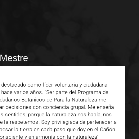
 Mestre
 destacado como líder voluntaria y ciudadana
 hace varios años. “Ser parte del Programa de
udadanos Botánicos de Para la Naturaleza me
mar decisiones con conciencia grupal. Me enseña
os sentidos; porque la naturaleza nos habla, nos
e la respetemos. Soy privilegiada de pertenecer a
esar la tierra en cada paso que doy en el Cañón
onsciente y en armonía con la naturaleza”,