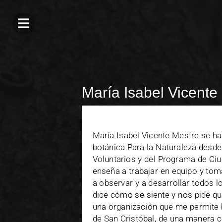
María Isabel Vicente
María Isabel Vicente Mestre se ha
botánica Para la Naturaleza desde
Voluntarios y del Programa de Ci
enseña a trabajar en equipo y to
a observar y a desarrollar todos l
dice cómo se siente y nos pide qu
una organización que me permite b
de San Cristóbal, de una manera c