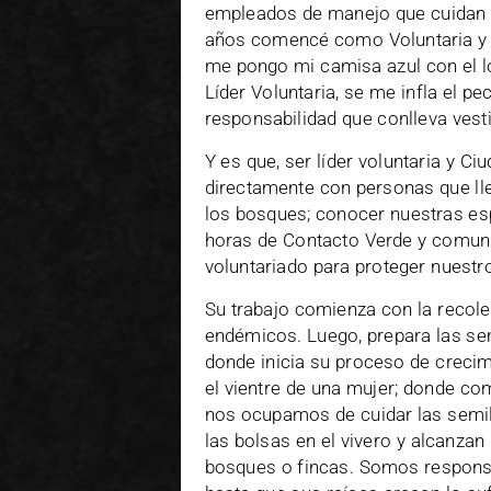
empleados de manejo que cuidan 
años comencé como Voluntaria y 
me pongo mi camisa azul con el l
Líder Voluntaria, se me infla el 
responsabilidad que conlleva vesti
Y es que, ser líder voluntaria y C
directamente con personas que lle
los bosques; conocer nuestras es
horas de Contacto Verde y comunita
voluntariado para proteger nuestr
Su trabajo comienza con la recole
endémicos. Luego, prepara las sem
donde inicia su proceso de creci
el vientre de una mujer; donde co
nos ocupamos de cuidar las semill
las bolsas en el vivero y alcanza
bosques o fincas. Somos responsa