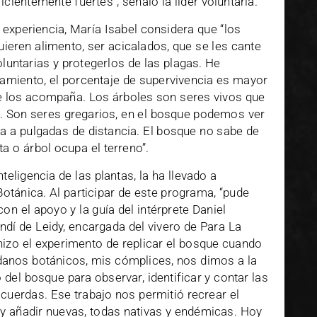
cientemente fuertes”, señaló la líder voluntaria.
xperiencia, María Isabel considera que “los
ieren alimento, ser acicalados, que se les cante
untarias y protegerlos de las plagas. He
miento, el porcentaje de supervivencia es mayor
e los acompaña. Los árboles son seres vivos que
 Son seres gregarios, en el bosque podemos ver
a a pulgadas de distancia. El bosque no sabe de
a o árbol ocupa el terreno”.
teligencia de las plantas, la ha llevado a
tánica. Al participar de este programa, “pude
on el apoyo y la guía del intérprete Daniel
dí de Leidy, encargada del vivero de Para La
hizo el experimento de replicar el bosque cuando
danos botánicos, mis cómplices, nos dimos a la
del bosque para observar, identificar y contar las
cuerdas. Ese trabajo nos permitió recrear el
 añadir nuevas, todas nativas y endémicas. Hoy