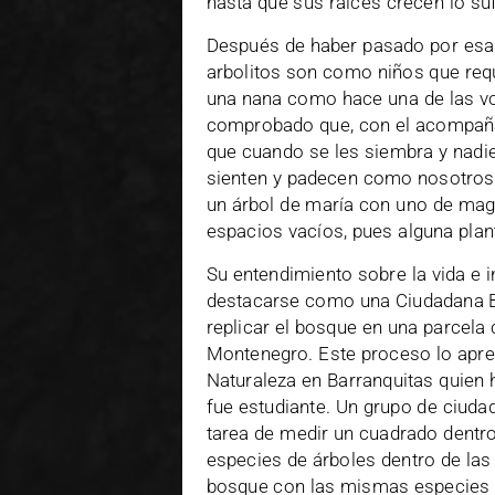
hasta que sus raíces crecen lo sufi
Después de haber pasado por esa e
arbolitos son como niños que requ
una nana como hace una de las vol
comprobado que, con el acompaña
que cuando se les siembra y nadi
sienten y padecen como nosotros.
un árbol de maría con uno de mag
espacios vacíos, pues alguna plant
Su entendimiento sobre la vida e in
destacarse como una Ciudadana Bo
replicar el bosque en una parcela c
Montenegro. Este proceso lo apren
Naturaleza en Barranquitas quien 
fue estudiante. Un grupo de ciuda
tarea de medir un cuadrado dentro 
especies de árboles dentro de las 
bosque con las mismas especies y