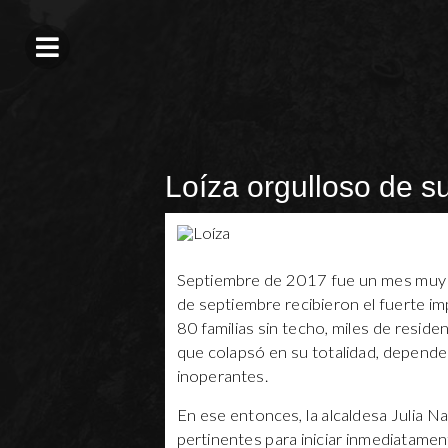
Loíza orgulloso de su
Septiembre de 2017 fue un mes muy di
de septiembre recibieron el fuerte im
80 familias sin techo, miles de reside
que colapsó en su totalidad, depende
inoperantes.
En ese entonces, la alcaldesa Julia Na
pertinentes para iniciar inmediatamen