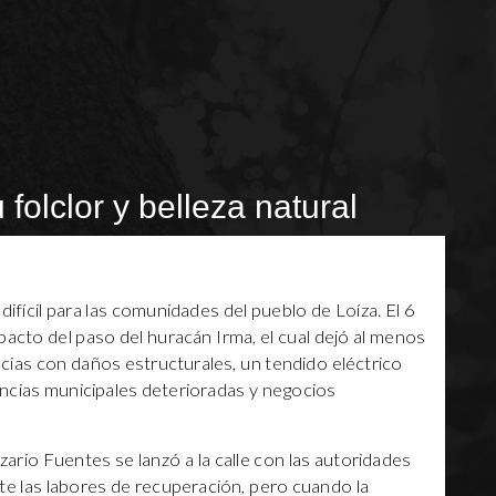
 folclor y belleza natural
fícil para las comunidades del pueblo de Loíza. El 6
pacto del paso del huracán Irma, el cual dejó al menos
ncias con daños estructurales, un tendido eléctrico
ncias municipales deterioradas y negocios
zario Fuentes se lanzó a la calle con las autoridades
te las labores de recuperación, pero cuando la